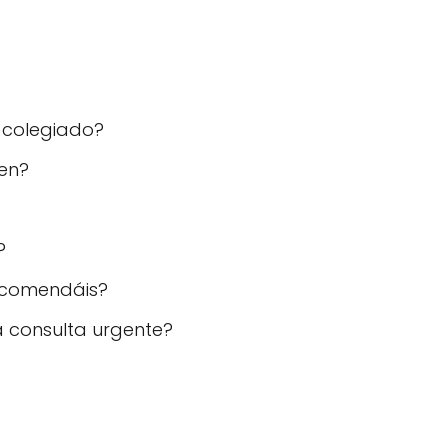
 colegiado?
ren?
?
recomendáis?
a consulta urgente?