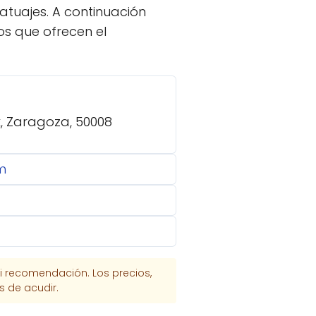
tatuajes. A continuación
os que ofrecen el
k, Zaragoza, 50008
m
i recomendación. Los precios,
s de acudir.