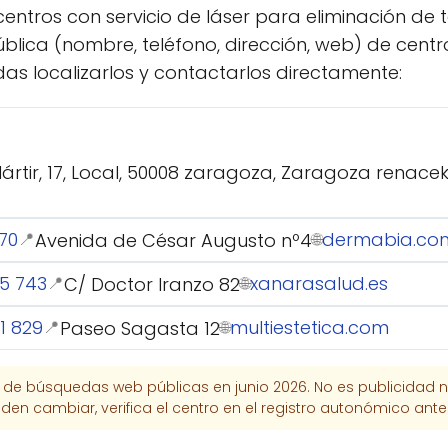
centros con servicio de láser para eliminación de 
lica (nombre, teléfono, dirección, web) de centr
as localizarlos y contactarlos directamente:
ártir, 17, Local, 50008 zaragoza, Zaragoza renace
70
dermabia.co
Avenida de César Augusto nº4
📍
🌐
5 743
xanarasalud.es
C/ Doctor Iranzo 82
📍
🌐
1 829
multiestetica.com
Paseo Sagasta 12
📍
🌐
r de búsquedas web públicas en junio 2026. No es publicidad n
en cambiar, verifica el centro en el registro autonómico ante