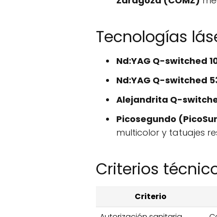
Zaragoza (COMZ)
med
Tecnologías lás
Nd:YAG Q-switched 1
Nd:YAG Q-switched 5
Alejandrita Q-switch
Picosegundo (PicoSure
multicolor y tatuajes re
Criterios técni
Criterio
Autorización sanitaria
Ce