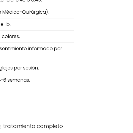
 Médico-Quirúrgica).
 IIb.
 colores.
onsentimiento informado por
lajes por sesión.
 4-6 semanas.
€
; tratamiento completo