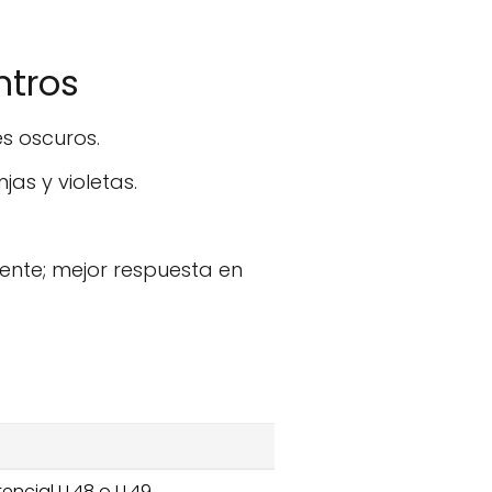
ntros
s oscuros.
jas y violetas.
iente; mejor respuesta en
encial U.48 o U.49.