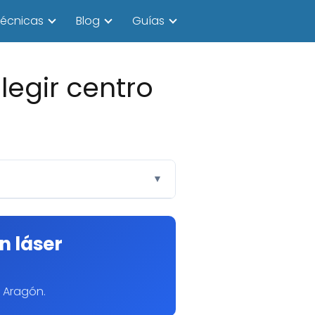
écnicas
Blog
Guías
legir centro
▼
n láser
 Aragón.