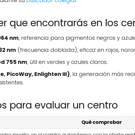
iante su
buscador colegial
.
er que encontrarás en los ce
064 nm
, referencia para pigmentos negros y azule
32 nm
(frecuencia doblada), eficaz en rojos, naran
ed 755 nm
, útil en verdes y azules claros.
, PicoWay, Enlighten III)
, la generación más rec
sistentes.
cos para evaluar un centro
Qué comprobar
ntro inscrito en el registro autonómico con la oferta asist