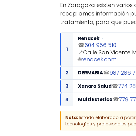
En Zaragoza existen varios 
recopilamos información púb
tratamiento, para que pued
Renacek
604 956 510
☎
1
Calle San Vicente M
📍
renacek.com
🌐
987 286 7
2
☎
DERMABIA
774 28
3
☎
Xanara Salud
779 77
4
☎
Multi Estetica
Nota:
listado elaborado a parti
tecnologías y profesionales pued