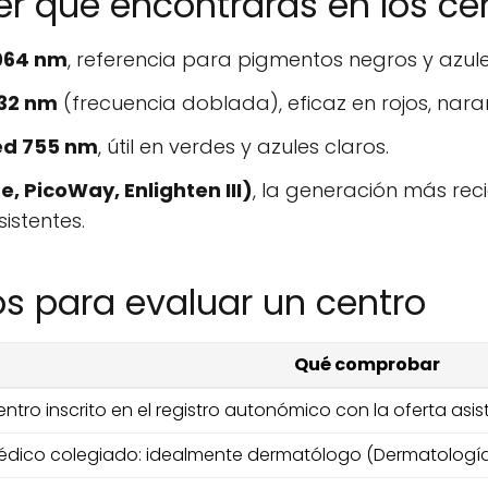
er que encontrarás en los ce
064 nm
, referencia para pigmentos negros y azule
32 nm
(frecuencia doblada), eficaz en rojos, naran
ed 755 nm
, útil en verdes y azules claros.
, PicoWay, Enlighten III)
, la generación más rec
sistentes.
cos para evaluar un centro
Qué comprobar
ntro inscrito en el registro autonómico con la oferta asist
édico colegiado: idealmente dermatólogo (Dermatología