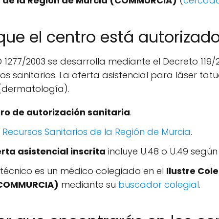
os de la Región de Murcia (COMMURCIA)
(
cercado
que el centro está autorizad
RD 1277/2003 se desarrolla mediante el Decreto 119/
os sanitarios. La oferta asistencial para láser ta
(dermatología).
o de autorización sanitaria
.
 Recursos Sanitarios de la Región de Murcia
.
rta asistencial inscrita
incluye U.48 o U.49 segú
r técnico es un médico colegiado en el
Ilustre Col
 (COMMURCIA)
mediante su
buscador colegial
.