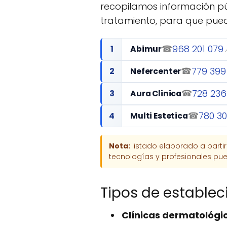
recopilamos información púb
tratamiento, para que pued
968 201 079
1
☎
Abimur
779 399
2
☎
Nefercenter
728 236
3
☎
Aura Clinica
780 30
4
☎
Multi Estetica
Nota:
listado elaborado a parti
tecnologías y profesionales pued
Tipos de establec
Clínicas dermatológi