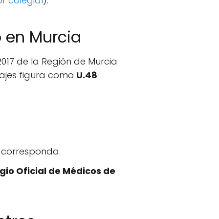
r colegial
).
o en Murcia
2017 de la Región de Murcia
tuajes figura como
U.48
n corresponda.
egio Oficial de Médicos de