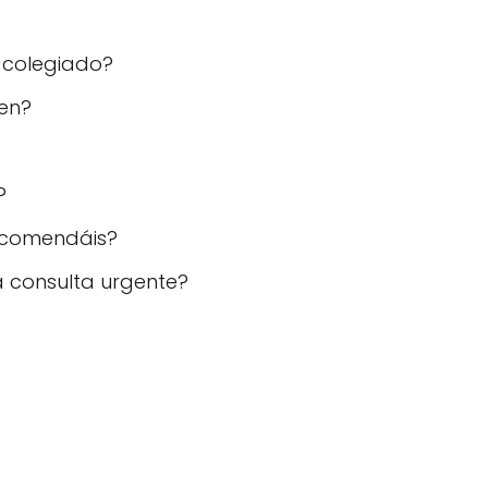
 colegiado?
ren?
?
recomendáis?
a consulta urgente?