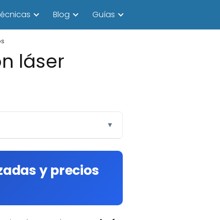
écnicas
Blog
Guías
os
on láser
▼
izadas y precios