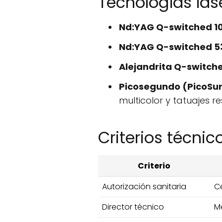
Tecnologías lás
Nd:YAG Q-switched 1
Nd:YAG Q-switched 5
Alejandrita Q-switch
Picosegundo (PicoSure
multicolor y tatuajes re
Criterios técni
Criterio
Autorización sanitaria
Ce
Director técnico
M