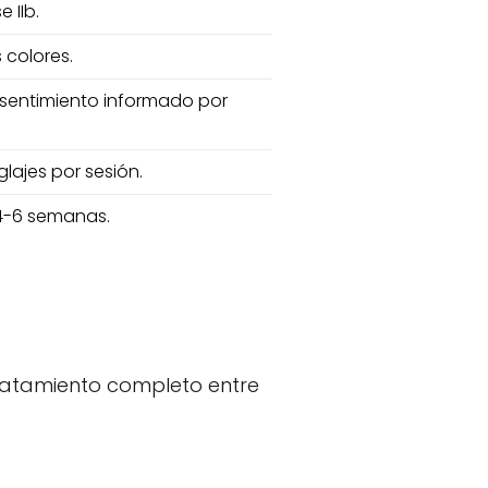
 IIb.
 colores.
onsentimiento informado por
lajes por sesión.
 4-6 semanas.
tratamiento completo entre