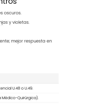
ntros
s oscuros.
jas y violetas.
iente; mejor respuesta en
encial U.48 o U.49.
 Médico-Quirúrgica).