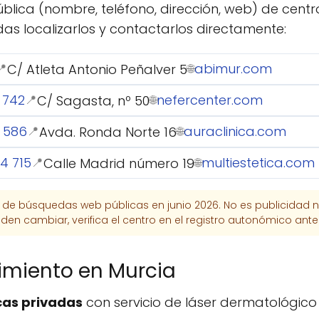
lica (nombre, teléfono, dirección, web) de centr
as localizarlos y contactarlos directamente:
abimur.com
C/ Atleta Antonio Peñalver 5
📍
🌐
 742
nefercenter.com
C/ Sagasta, nº 50
📍
🌐
 586
auraclinica.com
Avda. Ronda Norte 16
📍
🌐
4 715
multiestetica.com
Calle Madrid número 19
📍
🌐
r de búsquedas web públicas en junio 2026. No es publicidad n
en cambiar, verifica el centro en el registro autonómico ante
imiento en Murcia
cas privadas
con servicio de láser dermatológico (