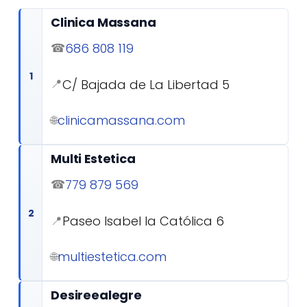
Clinica Massana
686 808 119
☎
1
C/ Bajada de La Libertad 5
📍
clinicamassana.com
🌐
Multi Estetica
779 879 569
☎
2
Paseo Isabel la Católica 6
📍
multiestetica.com
🌐
Desireealegre