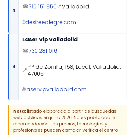
710 151 856
Valladolid
☎
📍
3
desireealegre.com
🌐
Laser Vip Valladolid
730 281 016
☎
P.º de Zorrilla, 158, Local, Valladolid,
4
📍
47006
laservipvalladolid.com
🌐
Nota:
listado elaborado a partir de búsquedas
web públicas en junio 2026. No es publicidad ni
recomendación. Los precios, tecnologías y
profesionales pueden cambiar, verifica el centro